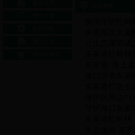
政务公开
生态旅游
领导之窗
痴情守护红树林
机构职能
央视再次大篇
通知公告
让生态露营成
东寨港红树林
保护区概况
东寨港“海上
海口演丰东寨
东寨港打造生
保护区周边7
守护海口东寨
东寨港红树林
生态旅游 东寨