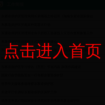
工作简报
东寨港保护区管理局局长辜绳福主持召开《海南东寨港国家级自...
东寨港保护区开展采种育苗大行动
东寨港保护区管理局全体干部职工迅速投入灾后自查和恢复工作
东寨港保护区召开向王式军学习座谈会
点击进入首页
东寨港保护区管理局组织学习人民日报 评论员文章《全党要向中...
陈云锋副局长到东寨港保护区检查工作
东寨港保护区学习传达《亮见》节目内容 加强作风建设
国家行政学院陈宝生一行考察东寨港保护区
世界华文媒体参观考察东寨港保护区
关进平厅长调研东寨港保护区保护工作
胡秀堂率第47期国家安全研究班学员考察东寨港保护区