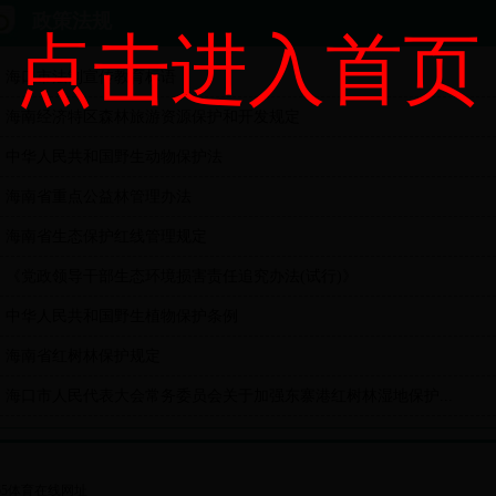
政策法规
点击进入首页
海口市法制宣传教育标语
海南经济特区森林旅游资源保护和开发规定
中华人民共和国野生动物保护法
海南省重点公益林管理办法
海南省生态保护红线管理规定
《党政领导干部生态环境损害责任追究办法(试行)》
中华人民共和国野生植物保护条例
海南省红树林保护规定
海口市人民代表大会常务委员会关于加强东寨港红树林湿地保护...
65体育在线网址