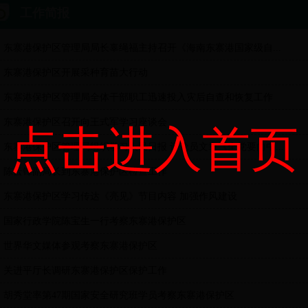
工作简报
东寨港保护区管理局局长辜绳福主持召开《海南东寨港国家级自...
东寨港保护区开展采种育苗大行动
东寨港保护区管理局全体干部职工迅速投入灾后自查和恢复工作
东寨港保护区召开向王式军学习座谈会
点击进入首页
东寨港保护区管理局组织学习人民日报 评论员文章《全党要向中...
陈云锋副局长到东寨港保护区检查工作
东寨港保护区学习传达《亮见》节目内容 加强作风建设
国家行政学院陈宝生一行考察东寨港保护区
世界华文媒体参观考察东寨港保护区
关进平厅长调研东寨港保护区保护工作
胡秀堂率第47期国家安全研究班学员考察东寨港保护区