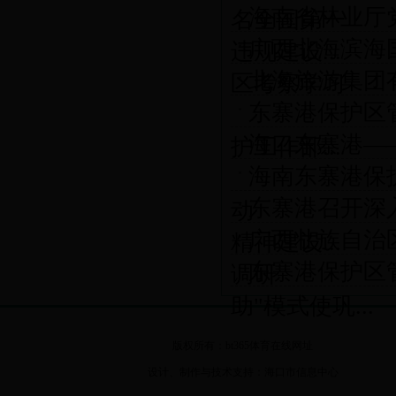
海南省林业厅
名全国第一
广西北海滨海
违规建设...
北海旅游集团
区考察学习
东寨港保护区
海口东寨港—
护工作部...
海南东寨港保
东寨港召开深
动
广西壮族自治
精神建设...
东寨港保护区
调研
助"模式使巩...
版权所有：bt365体育在线网址
设计、制作与技术支持：海口市信息中心