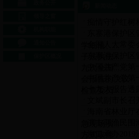
政务公开
新闻动态
领导之窗
痴情守护红树林
机构职能
东寨港保护区
通知公告
全国人大常委
学细悟、...
东寨港保护区
子法执法...
保护区概况
中国共产党第
九次全国...
中国共产党第
会报告的决议
十九大报告透
检查委员...
文斌副市长召
海南省林业厅
演丰两渔民围
急现场演...
海口承办201
方式取缔