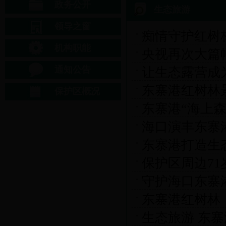
政务公开
生态旅游
领导之窗
痴情守护红树林
机构职能
央视再次大篇
通知公告
让生态露营成
东寨港红树林
保护区概况
东寨港“海上
海口演丰东寨
东寨港打造生
保护区周边7
守护海口东寨
东寨港红树林
生态旅游 东寨